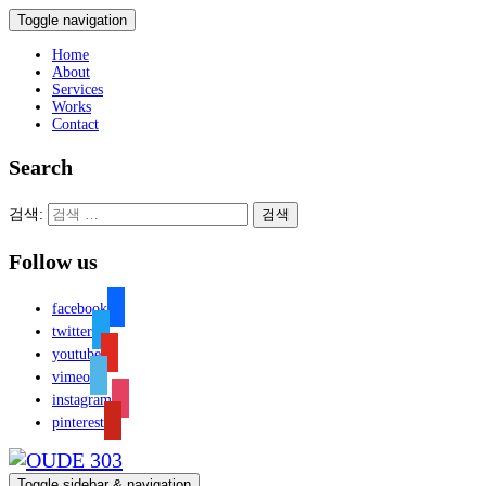
Toggle navigation
Home
About
Services
Works
Contact
Search
검색:
Follow us
facebook
twitter
youtube
vimeo
instagram
pinterest
Toggle sidebar & navigation